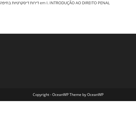
‏דירות דיסקרטיות בחיפה
em
I. INTRODUÇÃO AO DIREITO PENAL
Copyright - OceanWP Theme by OceanWP