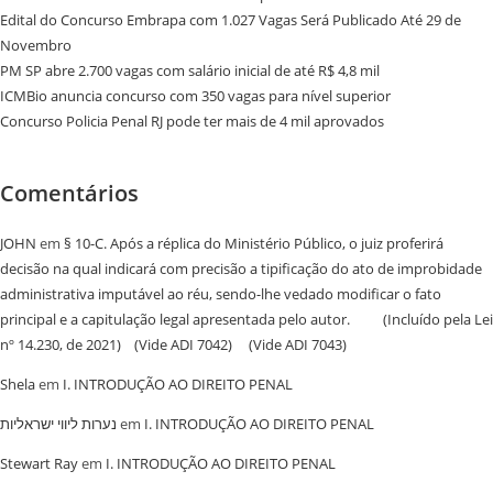
Edital do Concurso Embrapa com 1.027 Vagas Será Publicado Até 29 de
Novembro
PM SP abre 2.700 vagas com salário inicial de até R$ 4,8 mil
ICMBio anuncia concurso com 350 vagas para nível superior
Concurso Policia Penal RJ pode ter mais de 4 mil aprovados
Comentários
JOHN
em
§ 10-C. Após a réplica do Ministério Público, o juiz proferirá
decisão na qual indicará com precisão a tipificação do ato de improbidade
administrativa imputável ao réu, sendo-lhe vedado modificar o fato
principal e a capitulação legal apresentada pelo autor. (Incluído pela Lei
nº 14.230, de 2021) (Vide ADI 7042) (Vide ADI 7043)
Shela
em
I. INTRODUÇÃO AO DIREITO PENAL
נערות ליווי ישראליות
em
I. INTRODUÇÃO AO DIREITO PENAL
Stewart Ray
em
I. INTRODUÇÃO AO DIREITO PENAL