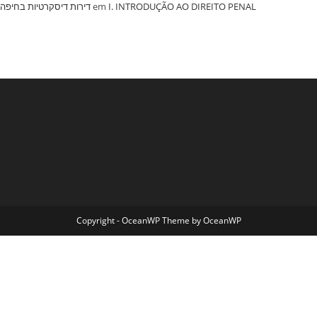
‏דירות דיסקרטיות בחיפה
em
I. INTRODUÇÃO AO DIREITO PENAL
Copyright - OceanWP Theme by OceanWP