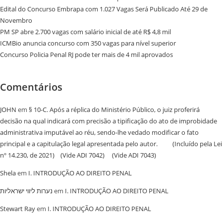
Edital do Concurso Embrapa com 1.027 Vagas Será Publicado Até 29 de
Novembro
PM SP abre 2.700 vagas com salário inicial de até R$ 4,8 mil
ICMBio anuncia concurso com 350 vagas para nível superior
Concurso Policia Penal RJ pode ter mais de 4 mil aprovados
Comentários
JOHN
em
§ 10-C. Após a réplica do Ministério Público, o juiz proferirá
decisão na qual indicará com precisão a tipificação do ato de improbidade
administrativa imputável ao réu, sendo-lhe vedado modificar o fato
principal e a capitulação legal apresentada pelo autor. (Incluído pela Lei
nº 14.230, de 2021) (Vide ADI 7042) (Vide ADI 7043)
Shela
em
I. INTRODUÇÃO AO DIREITO PENAL
נערות ליווי ישראליות
em
I. INTRODUÇÃO AO DIREITO PENAL
Stewart Ray
em
I. INTRODUÇÃO AO DIREITO PENAL