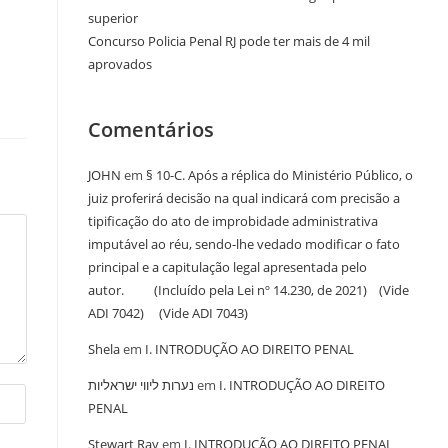
superior
Concurso Policia Penal RJ pode ter mais de 4 mil
aprovados
Comentários
JOHN
em
§ 10-C. Após a réplica do Ministério Público, o
juiz proferirá decisão na qual indicará com precisão a
tipificação do ato de improbidade administrativa
imputável ao réu, sendo-lhe vedado modificar o fato
principal e a capitulação legal apresentada pelo
autor. (Incluído pela Lei nº 14.230, de 2021) (Vide
ADI 7042) (Vide ADI 7043)
Shela
em
I. INTRODUÇÃO AO DIREITO PENAL
נערות ליווי ישראליות
em
I. INTRODUÇÃO AO DIREITO
PENAL
Stewart Ray
em
I. INTRODUÇÃO AO DIREITO PENAL