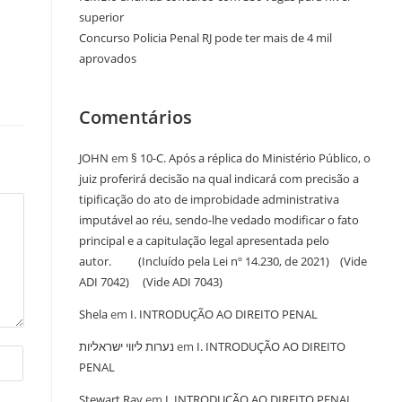
superior
Concurso Policia Penal RJ pode ter mais de 4 mil
aprovados
Comentários
JOHN
em
§ 10-C. Após a réplica do Ministério Público, o
juiz proferirá decisão na qual indicará com precisão a
tipificação do ato de improbidade administrativa
imputável ao réu, sendo-lhe vedado modificar o fato
principal e a capitulação legal apresentada pelo
autor. (Incluído pela Lei nº 14.230, de 2021) (Vide
ADI 7042) (Vide ADI 7043)
Shela
em
I. INTRODUÇÃO AO DIREITO PENAL
נערות ליווי ישראליות
em
I. INTRODUÇÃO AO DIREITO
PENAL
Stewart Ray
em
I. INTRODUÇÃO AO DIREITO PENAL