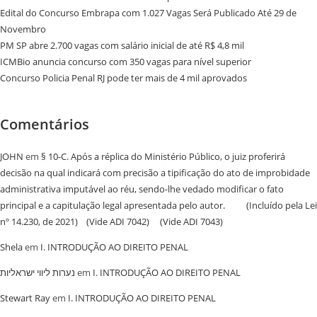
Edital do Concurso Embrapa com 1.027 Vagas Será Publicado Até 29 de
Novembro
PM SP abre 2.700 vagas com salário inicial de até R$ 4,8 mil
ICMBio anuncia concurso com 350 vagas para nível superior
Concurso Policia Penal RJ pode ter mais de 4 mil aprovados
Comentários
JOHN
em
§ 10-C. Após a réplica do Ministério Público, o juiz proferirá
decisão na qual indicará com precisão a tipificação do ato de improbidade
administrativa imputável ao réu, sendo-lhe vedado modificar o fato
principal e a capitulação legal apresentada pelo autor. (Incluído pela Lei
nº 14.230, de 2021) (Vide ADI 7042) (Vide ADI 7043)
Shela
em
I. INTRODUÇÃO AO DIREITO PENAL
נערות ליווי ישראליות
em
I. INTRODUÇÃO AO DIREITO PENAL
Stewart Ray
em
I. INTRODUÇÃO AO DIREITO PENAL