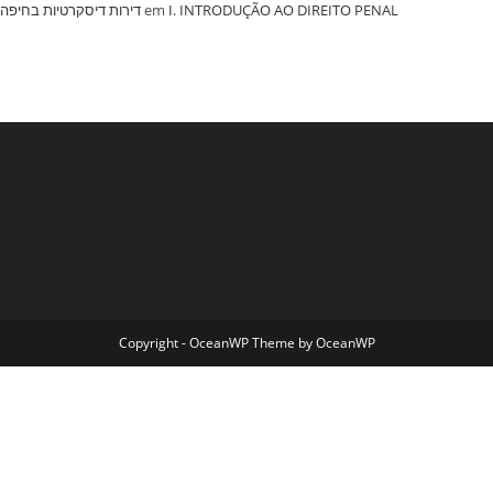
‏דירות דיסקרטיות בחיפה
em
I. INTRODUÇÃO AO DIREITO PENAL
Copyright - OceanWP Theme by OceanWP