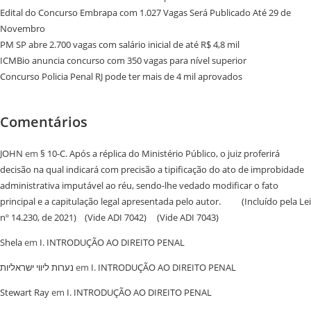
Edital do Concurso Embrapa com 1.027 Vagas Será Publicado Até 29 de
Novembro
PM SP abre 2.700 vagas com salário inicial de até R$ 4,8 mil
ICMBio anuncia concurso com 350 vagas para nível superior
Concurso Policia Penal RJ pode ter mais de 4 mil aprovados
Comentários
JOHN
em
§ 10-C. Após a réplica do Ministério Público, o juiz proferirá
decisão na qual indicará com precisão a tipificação do ato de improbidade
administrativa imputável ao réu, sendo-lhe vedado modificar o fato
principal e a capitulação legal apresentada pelo autor. (Incluído pela Lei
nº 14.230, de 2021) (Vide ADI 7042) (Vide ADI 7043)
Shela
em
I. INTRODUÇÃO AO DIREITO PENAL
נערות ליווי ישראליות
em
I. INTRODUÇÃO AO DIREITO PENAL
Stewart Ray
em
I. INTRODUÇÃO AO DIREITO PENAL