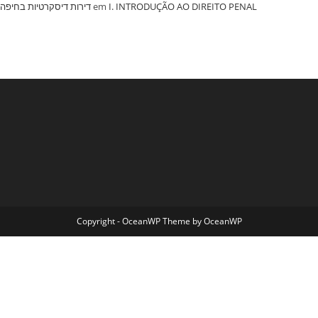
‏דירות דיסקרטיות בחיפה
em
I. INTRODUÇÃO AO DIREITO PENAL
Copyright - OceanWP Theme by OceanWP