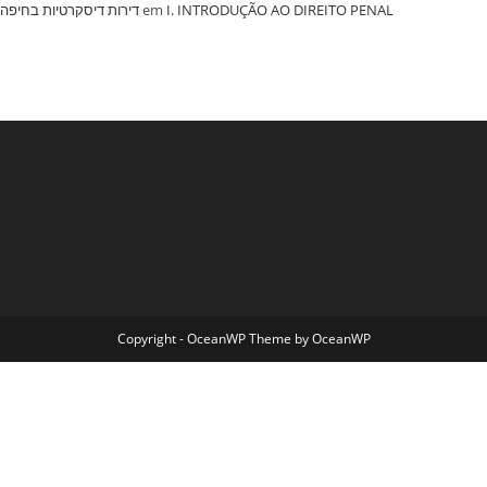
‏דירות דיסקרטיות בחיפה
em
I. INTRODUÇÃO AO DIREITO PENAL
Copyright - OceanWP Theme by OceanWP