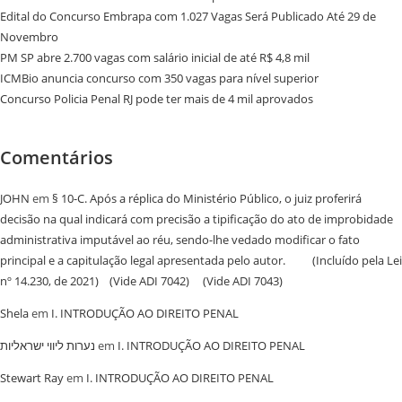
Edital do Concurso Embrapa com 1.027 Vagas Será Publicado Até 29 de
Novembro
PM SP abre 2.700 vagas com salário inicial de até R$ 4,8 mil
ICMBio anuncia concurso com 350 vagas para nível superior
Concurso Policia Penal RJ pode ter mais de 4 mil aprovados
Comentários
JOHN
em
§ 10-C. Após a réplica do Ministério Público, o juiz proferirá
decisão na qual indicará com precisão a tipificação do ato de improbidade
administrativa imputável ao réu, sendo-lhe vedado modificar o fato
principal e a capitulação legal apresentada pelo autor. (Incluído pela Lei
nº 14.230, de 2021) (Vide ADI 7042) (Vide ADI 7043)
Shela
em
I. INTRODUÇÃO AO DIREITO PENAL
נערות ליווי ישראליות
em
I. INTRODUÇÃO AO DIREITO PENAL
Stewart Ray
em
I. INTRODUÇÃO AO DIREITO PENAL