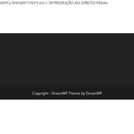
‏דירות דיסקרטיות בחיפה
em
I. INTRODUÇÃO AO DIREITO PENAL
Copyright - OceanWP Theme by OceanWP