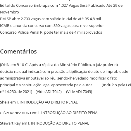
Edital do Concurso Embrapa com 1.027 Vagas Será Publicado Até 29 de
Novembro
PM SP abre 2.700 vagas com salário inicial de até R$ 4,8 mil
ICMBio anuncia concurso com 350 vagas para nível superior
Concurso Policia Penal RJ pode ter mais de 4 mil aprovados
Comentários
JOHN
em
§ 10-C. Após a réplica do Ministério Público, o juiz proferirá
decisão na qual indicará com precisão a tipificação do ato de improbidade
administrativa imputável ao réu, sendo-lhe vedado modificar o fato
principal e a capitulação legal apresentada pelo autor. (Incluído pela Lei
nº 14.230, de 2021) (Vide ADI 7042) (Vide ADI 7043)
Shela
em
I. INTRODUÇÃO AO DIREITO PENAL
נערות ליווי ישראליות
em
I. INTRODUÇÃO AO DIREITO PENAL
Stewart Ray
em
I. INTRODUÇÃO AO DIREITO PENAL