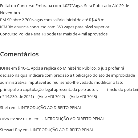
Edital do Concurso Embrapa com 1.027 Vagas Será Publicado Até 29 de
Novembro
PM SP abre 2.700 vagas com salário inicial de até R$ 4,8 mil
ICMBio anuncia concurso com 350 vagas para nível superior
Concurso Policia Penal RJ pode ter mais de 4 mil aprovados
Comentários
JOHN
em
§ 10-C. Após a réplica do Ministério Público, o juiz proferirá
decisão na qual indicará com precisão a tipificação do ato de improbidade
administrativa imputável ao réu, sendo-lhe vedado modificar o fato
principal e a capitulação legal apresentada pelo autor. (Incluído pela Lei
nº 14.230, de 2021) (Vide ADI 7042) (Vide ADI 7043)
Shela
em
I. INTRODUÇÃO AO DIREITO PENAL
נערות ליווי ישראליות
em
I. INTRODUÇÃO AO DIREITO PENAL
Stewart Ray
em
I. INTRODUÇÃO AO DIREITO PENAL