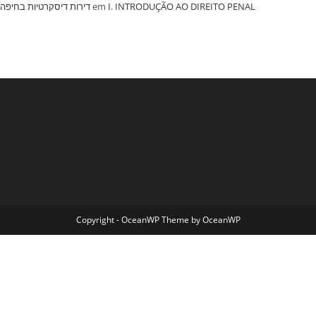
‏דירות דיסקרטיות בחיפה
em
I. INTRODUÇÃO AO DIREITO PENAL
Copyright - OceanWP Theme by OceanWP