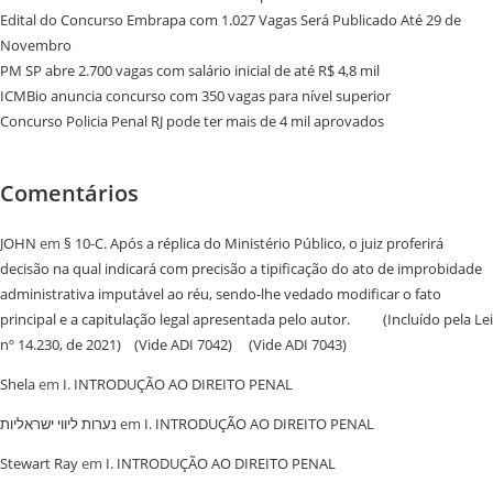
Edital do Concurso Embrapa com 1.027 Vagas Será Publicado Até 29 de
Novembro
PM SP abre 2.700 vagas com salário inicial de até R$ 4,8 mil
ICMBio anuncia concurso com 350 vagas para nível superior
Concurso Policia Penal RJ pode ter mais de 4 mil aprovados
Comentários
JOHN
em
§ 10-C. Após a réplica do Ministério Público, o juiz proferirá
decisão na qual indicará com precisão a tipificação do ato de improbidade
administrativa imputável ao réu, sendo-lhe vedado modificar o fato
principal e a capitulação legal apresentada pelo autor. (Incluído pela Lei
nº 14.230, de 2021) (Vide ADI 7042) (Vide ADI 7043)
Shela
em
I. INTRODUÇÃO AO DIREITO PENAL
נערות ליווי ישראליות
em
I. INTRODUÇÃO AO DIREITO PENAL
Stewart Ray
em
I. INTRODUÇÃO AO DIREITO PENAL