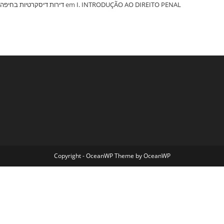
‏דירות דיסקרטיות בחיפה
em
I. INTRODUÇÃO AO DIREITO PENAL
Copyright - OceanWP Theme by OceanWP