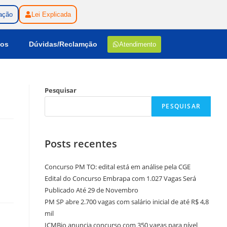
ação
Lei Explicada
gos
Dúvidas/Reclamção
Atendimento
Pesquisar
PESQUISAR
Posts recentes
Concurso PM TO: edital está em análise pela CGE
Edital do Concurso Embrapa com 1.027 Vagas Será
Publicado Até 29 de Novembro
PM SP abre 2.700 vagas com salário inicial de até R$ 4,8
mil
ICMBio anuncia concurso com 350 vagas para nível