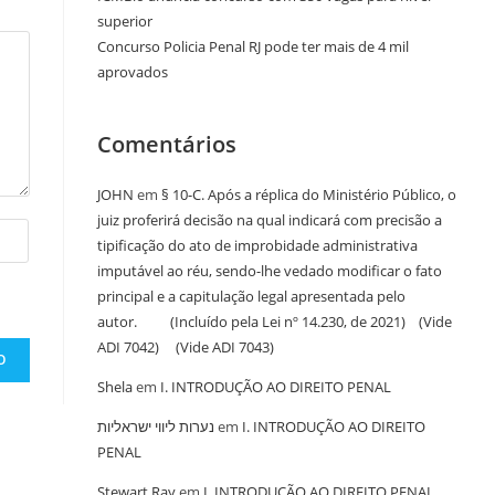
superior
Concurso Policia Penal RJ pode ter mais de 4 mil
aprovados
Comentários
JOHN
em
§ 10-C. Após a réplica do Ministério Público, o
juiz proferirá decisão na qual indicará com precisão a
tipificação do ato de improbidade administrativa
imputável ao réu, sendo-lhe vedado modificar o fato
principal e a capitulação legal apresentada pelo
autor. (Incluído pela Lei nº 14.230, de 2021) (Vide
ADI 7042) (Vide ADI 7043)
Shela
em
I. INTRODUÇÃO AO DIREITO PENAL
נערות ליווי ישראליות
em
I. INTRODUÇÃO AO DIREITO
PENAL
Stewart Ray
em
I. INTRODUÇÃO AO DIREITO PENAL