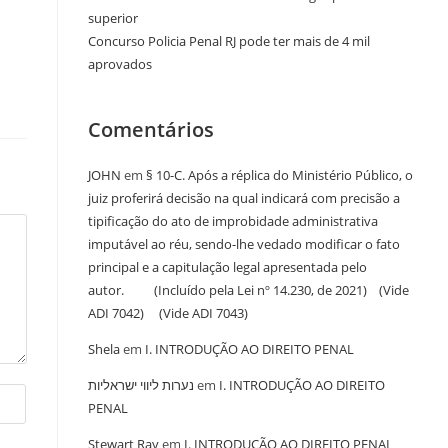
superior
Concurso Policia Penal RJ pode ter mais de 4 mil
aprovados
Comentários
JOHN
em
§ 10-C. Após a réplica do Ministério Público, o
juiz proferirá decisão na qual indicará com precisão a
tipificação do ato de improbidade administrativa
imputável ao réu, sendo-lhe vedado modificar o fato
principal e a capitulação legal apresentada pelo
autor. (Incluído pela Lei nº 14.230, de 2021) (Vide
ADI 7042) (Vide ADI 7043)
Shela
em
I. INTRODUÇÃO AO DIREITO PENAL
נערות ליווי ישראליות
em
I. INTRODUÇÃO AO DIREITO
PENAL
Stewart Ray
em
I. INTRODUÇÃO AO DIREITO PENAL