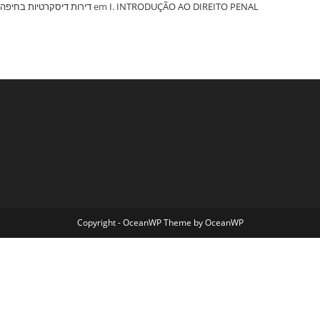
‏דירות דיסקרטיות בחיפה
em
I. INTRODUÇÃO AO DIREITO PENAL
Copyright - OceanWP Theme by OceanWP