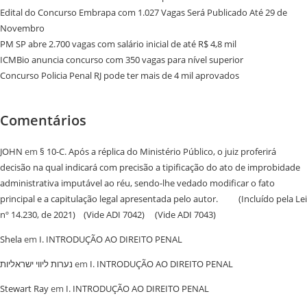
Edital do Concurso Embrapa com 1.027 Vagas Será Publicado Até 29 de
Novembro
PM SP abre 2.700 vagas com salário inicial de até R$ 4,8 mil
ICMBio anuncia concurso com 350 vagas para nível superior
Concurso Policia Penal RJ pode ter mais de 4 mil aprovados
Comentários
JOHN
em
§ 10-C. Após a réplica do Ministério Público, o juiz proferirá
decisão na qual indicará com precisão a tipificação do ato de improbidade
administrativa imputável ao réu, sendo-lhe vedado modificar o fato
principal e a capitulação legal apresentada pelo autor. (Incluído pela Lei
nº 14.230, de 2021) (Vide ADI 7042) (Vide ADI 7043)
Shela
em
I. INTRODUÇÃO AO DIREITO PENAL
נערות ליווי ישראליות
em
I. INTRODUÇÃO AO DIREITO PENAL
Stewart Ray
em
I. INTRODUÇÃO AO DIREITO PENAL