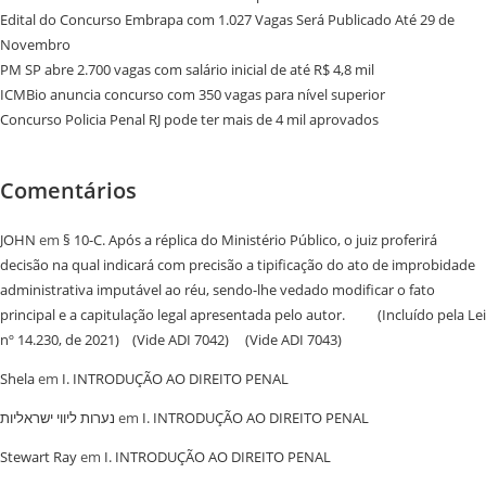
Edital do Concurso Embrapa com 1.027 Vagas Será Publicado Até 29 de
Novembro
PM SP abre 2.700 vagas com salário inicial de até R$ 4,8 mil
ICMBio anuncia concurso com 350 vagas para nível superior
Concurso Policia Penal RJ pode ter mais de 4 mil aprovados
Comentários
JOHN
em
§ 10-C. Após a réplica do Ministério Público, o juiz proferirá
decisão na qual indicará com precisão a tipificação do ato de improbidade
administrativa imputável ao réu, sendo-lhe vedado modificar o fato
principal e a capitulação legal apresentada pelo autor. (Incluído pela Lei
nº 14.230, de 2021) (Vide ADI 7042) (Vide ADI 7043)
Shela
em
I. INTRODUÇÃO AO DIREITO PENAL
נערות ליווי ישראליות
em
I. INTRODUÇÃO AO DIREITO PENAL
Stewart Ray
em
I. INTRODUÇÃO AO DIREITO PENAL