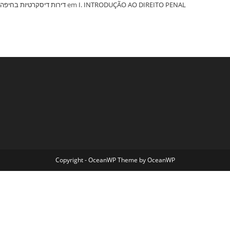
‏דירות דיסקרטיות בחיפה
em
I. INTRODUÇÃO AO DIREITO PENAL
Copyright - OceanWP Theme by OceanWP