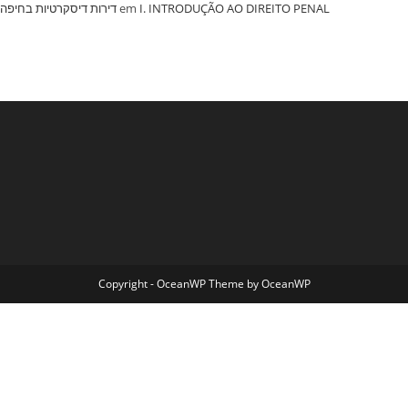
‏דירות דיסקרטיות בחיפה
em
I. INTRODUÇÃO AO DIREITO PENAL
Copyright - OceanWP Theme by OceanWP