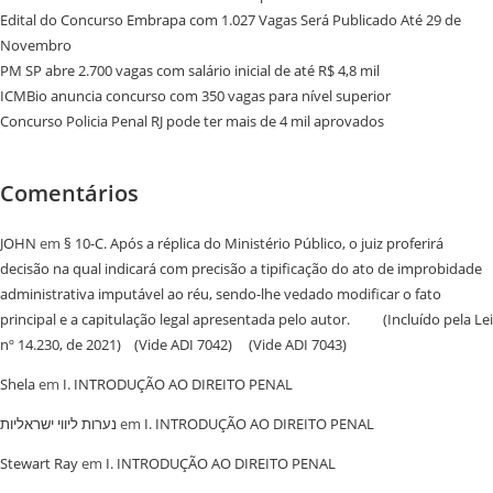
Edital do Concurso Embrapa com 1.027 Vagas Será Publicado Até 29 de
Novembro
PM SP abre 2.700 vagas com salário inicial de até R$ 4,8 mil
ICMBio anuncia concurso com 350 vagas para nível superior
Concurso Policia Penal RJ pode ter mais de 4 mil aprovados
Comentários
JOHN
em
§ 10-C. Após a réplica do Ministério Público, o juiz proferirá
decisão na qual indicará com precisão a tipificação do ato de improbidade
administrativa imputável ao réu, sendo-lhe vedado modificar o fato
principal e a capitulação legal apresentada pelo autor. (Incluído pela Lei
nº 14.230, de 2021) (Vide ADI 7042) (Vide ADI 7043)
Shela
em
I. INTRODUÇÃO AO DIREITO PENAL
נערות ליווי ישראליות
em
I. INTRODUÇÃO AO DIREITO PENAL
Stewart Ray
em
I. INTRODUÇÃO AO DIREITO PENAL