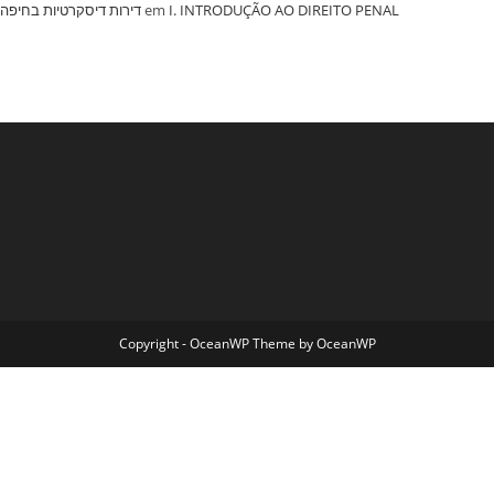
‏דירות דיסקרטיות בחיפה
em
I. INTRODUÇÃO AO DIREITO PENAL
Copyright - OceanWP Theme by OceanWP