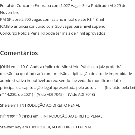
Edital do Concurso Embrapa com 1.027 Vagas Será Publicado Até 29 de
Novembro
PM SP abre 2.700 vagas com salário inicial de até R$ 4,8 mil
ICMBio anuncia concurso com 350 vagas para nível superior
Concurso Policia Penal RJ pode ter mais de 4 mil aprovados
Comentários
JOHN
em
§ 10-C. Após a réplica do Ministério Público, o juiz proferirá
decisão na qual indicará com precisão a tipificação do ato de improbidade
administrativa imputável ao réu, sendo-lhe vedado modificar o fato
principal e a capitulação legal apresentada pelo autor. (Incluído pela Lei
nº 14.230, de 2021) (Vide ADI 7042) (Vide ADI 7043)
Shela
em
I. INTRODUÇÃO AO DIREITO PENAL
נערות ליווי ישראליות
em
I. INTRODUÇÃO AO DIREITO PENAL
Stewart Ray
em
I. INTRODUÇÃO AO DIREITO PENAL