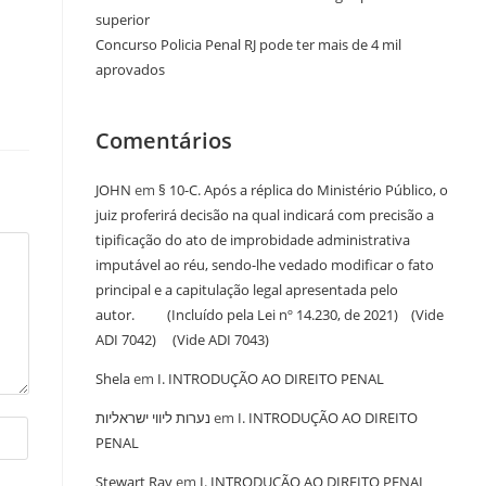
superior
Concurso Policia Penal RJ pode ter mais de 4 mil
aprovados
Comentários
JOHN
em
§ 10-C. Após a réplica do Ministério Público, o
juiz proferirá decisão na qual indicará com precisão a
tipificação do ato de improbidade administrativa
imputável ao réu, sendo-lhe vedado modificar o fato
principal e a capitulação legal apresentada pelo
autor. (Incluído pela Lei nº 14.230, de 2021) (Vide
ADI 7042) (Vide ADI 7043)
Shela
em
I. INTRODUÇÃO AO DIREITO PENAL
נערות ליווי ישראליות
em
I. INTRODUÇÃO AO DIREITO
PENAL
Stewart Ray
em
I. INTRODUÇÃO AO DIREITO PENAL