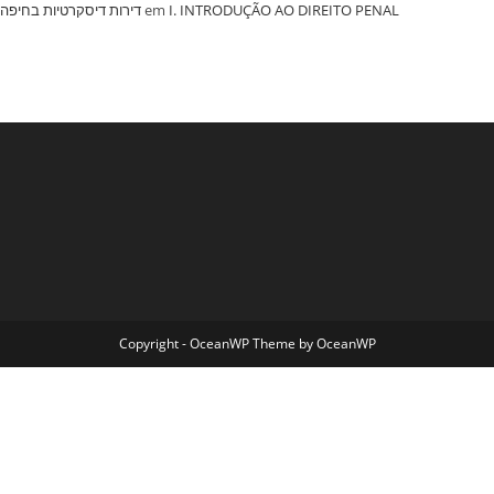
‏דירות דיסקרטיות בחיפה
em
I. INTRODUÇÃO AO DIREITO PENAL
Copyright - OceanWP Theme by OceanWP