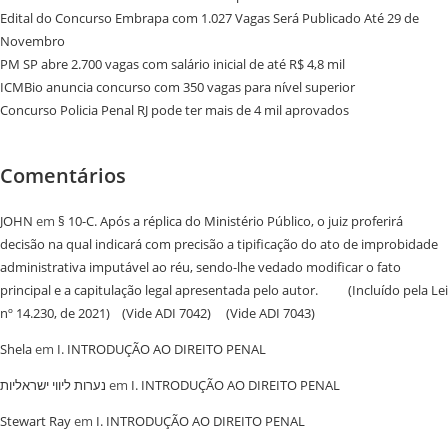
Edital do Concurso Embrapa com 1.027 Vagas Será Publicado Até 29 de
Novembro
PM SP abre 2.700 vagas com salário inicial de até R$ 4,8 mil
ICMBio anuncia concurso com 350 vagas para nível superior
Concurso Policia Penal RJ pode ter mais de 4 mil aprovados
Comentários
JOHN
em
§ 10-C. Após a réplica do Ministério Público, o juiz proferirá
decisão na qual indicará com precisão a tipificação do ato de improbidade
administrativa imputável ao réu, sendo-lhe vedado modificar o fato
principal e a capitulação legal apresentada pelo autor. (Incluído pela Lei
nº 14.230, de 2021) (Vide ADI 7042) (Vide ADI 7043)
Shela
em
I. INTRODUÇÃO AO DIREITO PENAL
נערות ליווי ישראליות
em
I. INTRODUÇÃO AO DIREITO PENAL
Stewart Ray
em
I. INTRODUÇÃO AO DIREITO PENAL