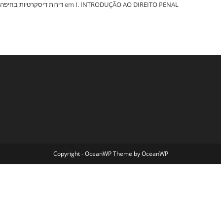
‏דירות דיסקרטיות בחיפה
em
I. INTRODUÇÃO AO DIREITO PENAL
Copyright - OceanWP Theme by OceanWP