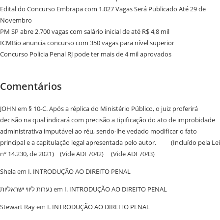
Edital do Concurso Embrapa com 1.027 Vagas Será Publicado Até 29 de
Novembro
PM SP abre 2.700 vagas com salário inicial de até R$ 4,8 mil
ICMBio anuncia concurso com 350 vagas para nível superior
Concurso Policia Penal RJ pode ter mais de 4 mil aprovados
Comentários
JOHN
em
§ 10-C. Após a réplica do Ministério Público, o juiz proferirá
decisão na qual indicará com precisão a tipificação do ato de improbidade
administrativa imputável ao réu, sendo-lhe vedado modificar o fato
principal e a capitulação legal apresentada pelo autor. (Incluído pela Lei
nº 14.230, de 2021) (Vide ADI 7042) (Vide ADI 7043)
Shela
em
I. INTRODUÇÃO AO DIREITO PENAL
נערות ליווי ישראליות
em
I. INTRODUÇÃO AO DIREITO PENAL
Stewart Ray
em
I. INTRODUÇÃO AO DIREITO PENAL