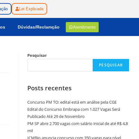
ação
Lei Explicada
gos
Dúvidas/Reclamção
Atendimento
Pesquisar
PESQUISAR
Posts recentes
Concurso PM TO: edital está em análise pela CGE
Edital do Concurso Embrapa com 1.027 Vagas Será
Publicado Até 29 de Novembro
PM SP abre 2.700 vagas com salário inicial de até R$ 4,8
mil
ICMBio anuncia concurso com 350 vagas para nível