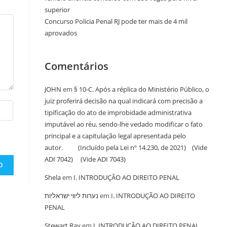
superior
Concurso Policia Penal RJ pode ter mais de 4 mil
aprovados
Comentários
JOHN
em
§ 10-C. Após a réplica do Ministério Público, o
juiz proferirá decisão na qual indicará com precisão a
tipificação do ato de improbidade administrativa
imputável ao réu, sendo-lhe vedado modificar o fato
principal e a capitulação legal apresentada pelo
autor. (Incluído pela Lei nº 14.230, de 2021) (Vide
ADI 7042) (Vide ADI 7043)
Shela
em
I. INTRODUÇÃO AO DIREITO PENAL
נערות ליווי ישראליות
em
I. INTRODUÇÃO AO DIREITO
PENAL
Stewart Ray
em
I. INTRODUÇÃO AO DIREITO PENAL