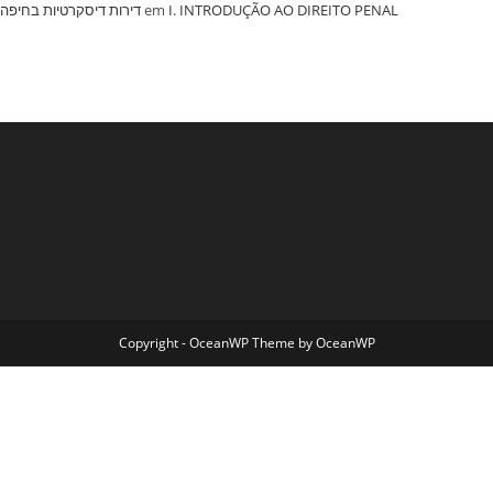
‏דירות דיסקרטיות בחיפה
em
I. INTRODUÇÃO AO DIREITO PENAL
Copyright - OceanWP Theme by OceanWP