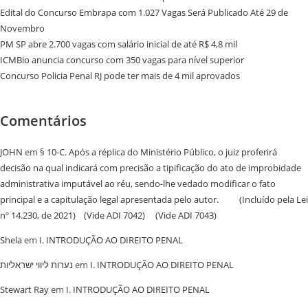
Edital do Concurso Embrapa com 1.027 Vagas Será Publicado Até 29 de
Novembro
PM SP abre 2.700 vagas com salário inicial de até R$ 4,8 mil
ICMBio anuncia concurso com 350 vagas para nível superior
Concurso Policia Penal RJ pode ter mais de 4 mil aprovados
Comentários
JOHN
em
§ 10-C. Após a réplica do Ministério Público, o juiz proferirá
decisão na qual indicará com precisão a tipificação do ato de improbidade
administrativa imputável ao réu, sendo-lhe vedado modificar o fato
principal e a capitulação legal apresentada pelo autor. (Incluído pela Lei
nº 14.230, de 2021) (Vide ADI 7042) (Vide ADI 7043)
Shela
em
I. INTRODUÇÃO AO DIREITO PENAL
נערות ליווי ישראליות
em
I. INTRODUÇÃO AO DIREITO PENAL
Stewart Ray
em
I. INTRODUÇÃO AO DIREITO PENAL