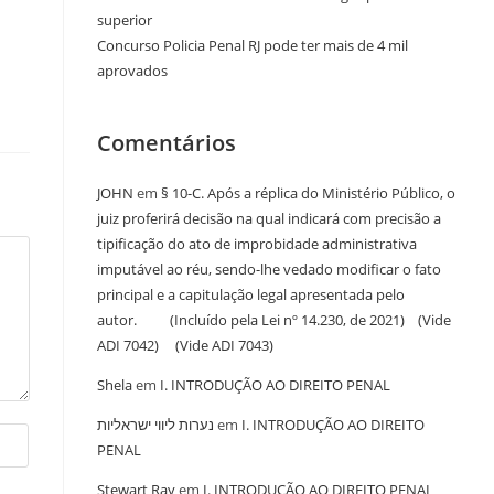
superior
Concurso Policia Penal RJ pode ter mais de 4 mil
aprovados
Comentários
JOHN
em
§ 10-C. Após a réplica do Ministério Público, o
juiz proferirá decisão na qual indicará com precisão a
tipificação do ato de improbidade administrativa
imputável ao réu, sendo-lhe vedado modificar o fato
principal e a capitulação legal apresentada pelo
autor. (Incluído pela Lei nº 14.230, de 2021) (Vide
ADI 7042) (Vide ADI 7043)
Shela
em
I. INTRODUÇÃO AO DIREITO PENAL
נערות ליווי ישראליות
em
I. INTRODUÇÃO AO DIREITO
PENAL
Stewart Ray
em
I. INTRODUÇÃO AO DIREITO PENAL