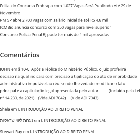
Edital do Concurso Embrapa com 1.027 Vagas Será Publicado Até 29 de
Novembro
PM SP abre 2.700 vagas com salário inicial de até R$ 4,8 mil
ICMBio anuncia concurso com 350 vagas para nível superior
Concurso Policia Penal RJ pode ter mais de 4 mil aprovados
Comentários
JOHN
em
§ 10-C. Após a réplica do Ministério Público, o juiz proferirá
decisão na qual indicará com precisão a tipificação do ato de improbidade
administrativa imputável ao réu, sendo-lhe vedado modificar o fato
principal e a capitulação legal apresentada pelo autor. (Incluído pela Lei
nº 14.230, de 2021) (Vide ADI 7042) (Vide ADI 7043)
Shela
em
I. INTRODUÇÃO AO DIREITO PENAL
נערות ליווי ישראליות
em
I. INTRODUÇÃO AO DIREITO PENAL
Stewart Ray
em
I. INTRODUÇÃO AO DIREITO PENAL