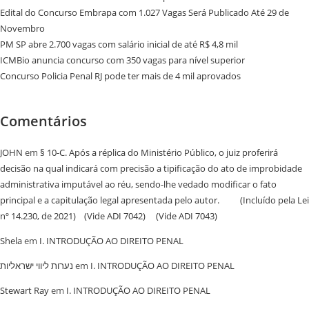
Edital do Concurso Embrapa com 1.027 Vagas Será Publicado Até 29 de
Novembro
PM SP abre 2.700 vagas com salário inicial de até R$ 4,8 mil
ICMBio anuncia concurso com 350 vagas para nível superior
Concurso Policia Penal RJ pode ter mais de 4 mil aprovados
Comentários
JOHN
em
§ 10-C. Após a réplica do Ministério Público, o juiz proferirá
decisão na qual indicará com precisão a tipificação do ato de improbidade
administrativa imputável ao réu, sendo-lhe vedado modificar o fato
principal e a capitulação legal apresentada pelo autor. (Incluído pela Lei
nº 14.230, de 2021) (Vide ADI 7042) (Vide ADI 7043)
Shela
em
I. INTRODUÇÃO AO DIREITO PENAL
נערות ליווי ישראליות
em
I. INTRODUÇÃO AO DIREITO PENAL
Stewart Ray
em
I. INTRODUÇÃO AO DIREITO PENAL