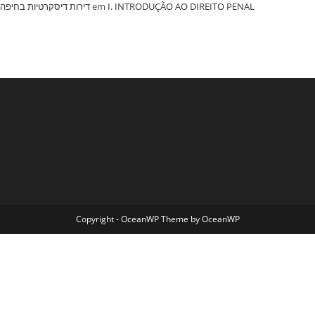
‏דירות דיסקרטיות בחיפה
em
I. INTRODUÇÃO AO DIREITO PENAL
Copyright - OceanWP Theme by OceanWP