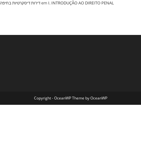
‏דירות דיסקרטיות בחיפה
em
I. INTRODUÇÃO AO DIREITO PENAL
Copyright - OceanWP Theme by OceanWP