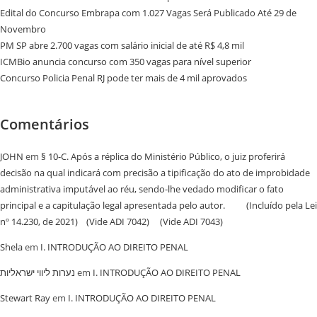
Edital do Concurso Embrapa com 1.027 Vagas Será Publicado Até 29 de
Novembro
PM SP abre 2.700 vagas com salário inicial de até R$ 4,8 mil
ICMBio anuncia concurso com 350 vagas para nível superior
Concurso Policia Penal RJ pode ter mais de 4 mil aprovados
Comentários
JOHN
em
§ 10-C. Após a réplica do Ministério Público, o juiz proferirá
decisão na qual indicará com precisão a tipificação do ato de improbidade
administrativa imputável ao réu, sendo-lhe vedado modificar o fato
principal e a capitulação legal apresentada pelo autor. (Incluído pela Lei
nº 14.230, de 2021) (Vide ADI 7042) (Vide ADI 7043)
Shela
em
I. INTRODUÇÃO AO DIREITO PENAL
נערות ליווי ישראליות
em
I. INTRODUÇÃO AO DIREITO PENAL
Stewart Ray
em
I. INTRODUÇÃO AO DIREITO PENAL