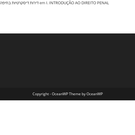
‏דירות דיסקרטיות בחיפה
em
I. INTRODUÇÃO AO DIREITO PENAL
Copyright - OceanWP Theme by OceanWP