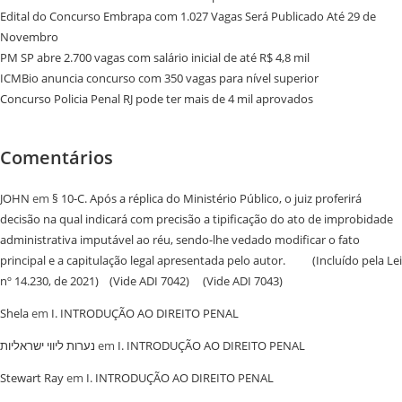
Edital do Concurso Embrapa com 1.027 Vagas Será Publicado Até 29 de
Novembro
PM SP abre 2.700 vagas com salário inicial de até R$ 4,8 mil
ICMBio anuncia concurso com 350 vagas para nível superior
Concurso Policia Penal RJ pode ter mais de 4 mil aprovados
Comentários
JOHN
em
§ 10-C. Após a réplica do Ministério Público, o juiz proferirá
decisão na qual indicará com precisão a tipificação do ato de improbidade
administrativa imputável ao réu, sendo-lhe vedado modificar o fato
principal e a capitulação legal apresentada pelo autor. (Incluído pela Lei
nº 14.230, de 2021) (Vide ADI 7042) (Vide ADI 7043)
Shela
em
I. INTRODUÇÃO AO DIREITO PENAL
נערות ליווי ישראליות
em
I. INTRODUÇÃO AO DIREITO PENAL
Stewart Ray
em
I. INTRODUÇÃO AO DIREITO PENAL