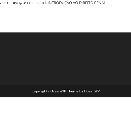
‏דירות דיסקרטיות בחיפה
em
I. INTRODUÇÃO AO DIREITO PENAL
Copyright - OceanWP Theme by OceanWP