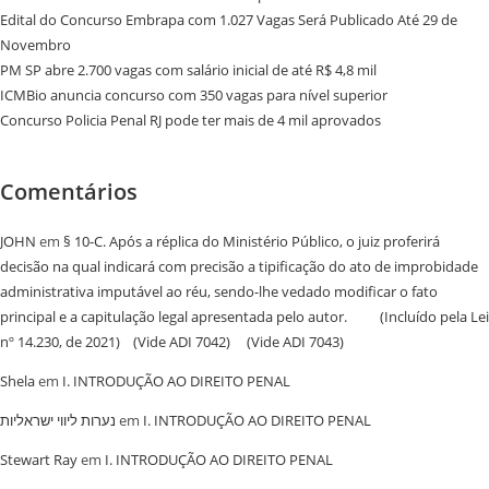
Edital do Concurso Embrapa com 1.027 Vagas Será Publicado Até 29 de
Novembro
PM SP abre 2.700 vagas com salário inicial de até R$ 4,8 mil
ICMBio anuncia concurso com 350 vagas para nível superior
Concurso Policia Penal RJ pode ter mais de 4 mil aprovados
Comentários
JOHN
em
§ 10-C. Após a réplica do Ministério Público, o juiz proferirá
decisão na qual indicará com precisão a tipificação do ato de improbidade
administrativa imputável ao réu, sendo-lhe vedado modificar o fato
principal e a capitulação legal apresentada pelo autor. (Incluído pela Lei
nº 14.230, de 2021) (Vide ADI 7042) (Vide ADI 7043)
Shela
em
I. INTRODUÇÃO AO DIREITO PENAL
נערות ליווי ישראליות
em
I. INTRODUÇÃO AO DIREITO PENAL
Stewart Ray
em
I. INTRODUÇÃO AO DIREITO PENAL