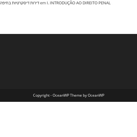
‏דירות דיסקרטיות בחיפה
em
I. INTRODUÇÃO AO DIREITO PENAL
Copyright - OceanWP Theme by OceanWP