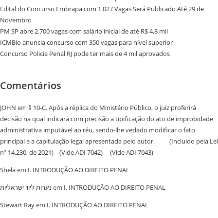
Edital do Concurso Embrapa com 1.027 Vagas Será Publicado Até 29 de
Novembro
PM SP abre 2.700 vagas com salário inicial de até R$ 4,8 mil
ICMBio anuncia concurso com 350 vagas para nível superior
Concurso Policia Penal RJ pode ter mais de 4 mil aprovados
Comentários
JOHN
em
§ 10-C. Após a réplica do Ministério Público, o juiz proferirá
decisão na qual indicará com precisão a tipificação do ato de improbidade
administrativa imputável ao réu, sendo-lhe vedado modificar o fato
principal e a capitulação legal apresentada pelo autor. (Incluído pela Lei
nº 14.230, de 2021) (Vide ADI 7042) (Vide ADI 7043)
Shela
em
I. INTRODUÇÃO AO DIREITO PENAL
נערות ליווי ישראליות
em
I. INTRODUÇÃO AO DIREITO PENAL
Stewart Ray
em
I. INTRODUÇÃO AO DIREITO PENAL