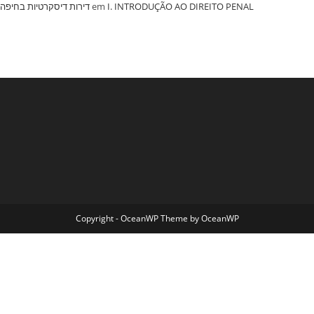
‏דירות דיסקרטיות בחיפה
em
I. INTRODUÇÃO AO DIREITO PENAL
Copyright - OceanWP Theme by OceanWP