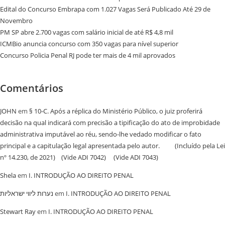
Edital do Concurso Embrapa com 1.027 Vagas Será Publicado Até 29 de
Novembro
PM SP abre 2.700 vagas com salário inicial de até R$ 4,8 mil
ICMBio anuncia concurso com 350 vagas para nível superior
Concurso Policia Penal RJ pode ter mais de 4 mil aprovados
Comentários
JOHN
em
§ 10-C. Após a réplica do Ministério Público, o juiz proferirá
decisão na qual indicará com precisão a tipificação do ato de improbidade
administrativa imputável ao réu, sendo-lhe vedado modificar o fato
principal e a capitulação legal apresentada pelo autor. (Incluído pela Lei
nº 14.230, de 2021) (Vide ADI 7042) (Vide ADI 7043)
Shela
em
I. INTRODUÇÃO AO DIREITO PENAL
נערות ליווי ישראליות
em
I. INTRODUÇÃO AO DIREITO PENAL
Stewart Ray
em
I. INTRODUÇÃO AO DIREITO PENAL