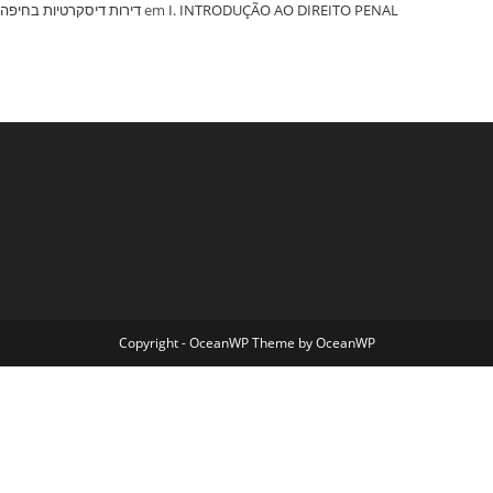
‏דירות דיסקרטיות בחיפה
em
I. INTRODUÇÃO AO DIREITO PENAL
Copyright - OceanWP Theme by OceanWP