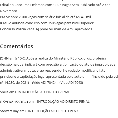
Edital do Concurso Embrapa com 1.027 Vagas Será Publicado Até 29 de
Novembro
PM SP abre 2.700 vagas com salário inicial de até R$ 4,8 mil
ICMBio anuncia concurso com 350 vagas para nível superior
Concurso Policia Penal RJ pode ter mais de 4 mil aprovados
Comentários
JOHN
em
§ 10-C. Após a réplica do Ministério Público, o juiz proferirá
decisão na qual indicará com precisão a tipificação do ato de improbidade
administrativa imputável ao réu, sendo-lhe vedado modificar o fato
principal e a capitulação legal apresentada pelo autor. (Incluído pela Lei
nº 14.230, de 2021) (Vide ADI 7042) (Vide ADI 7043)
Shela
em
I. INTRODUÇÃO AO DIREITO PENAL
נערות ליווי ישראליות
em
I. INTRODUÇÃO AO DIREITO PENAL
Stewart Ray
em
I. INTRODUÇÃO AO DIREITO PENAL