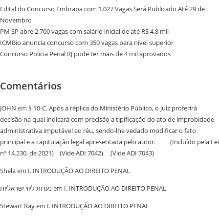
Edital do Concurso Embrapa com 1.027 Vagas Será Publicado Até 29 de
Novembro
PM SP abre 2.700 vagas com salário inicial de até R$ 4,8 mil
ICMBio anuncia concurso com 350 vagas para nível superior
Concurso Policia Penal RJ pode ter mais de 4 mil aprovados
Comentários
JOHN
em
§ 10-C. Após a réplica do Ministério Público, o juiz proferirá
decisão na qual indicará com precisão a tipificação do ato de improbidade
administrativa imputável ao réu, sendo-lhe vedado modificar o fato
principal e a capitulação legal apresentada pelo autor. (Incluído pela Lei
nº 14.230, de 2021) (Vide ADI 7042) (Vide ADI 7043)
Shela
em
I. INTRODUÇÃO AO DIREITO PENAL
נערות ליווי ישראליות
em
I. INTRODUÇÃO AO DIREITO PENAL
Stewart Ray
em
I. INTRODUÇÃO AO DIREITO PENAL