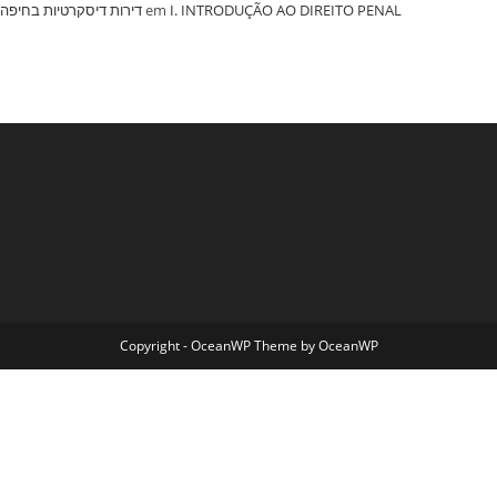
‏דירות דיסקרטיות בחיפה
em
I. INTRODUÇÃO AO DIREITO PENAL
Copyright - OceanWP Theme by OceanWP