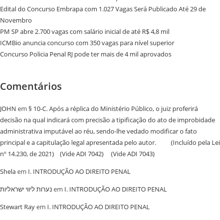
Edital do Concurso Embrapa com 1.027 Vagas Será Publicado Até 29 de
Novembro
PM SP abre 2.700 vagas com salário inicial de até R$ 4,8 mil
ICMBio anuncia concurso com 350 vagas para nível superior
Concurso Policia Penal RJ pode ter mais de 4 mil aprovados
Comentários
JOHN
em
§ 10-C. Após a réplica do Ministério Público, o juiz proferirá
decisão na qual indicará com precisão a tipificação do ato de improbidade
administrativa imputável ao réu, sendo-lhe vedado modificar o fato
principal e a capitulação legal apresentada pelo autor. (Incluído pela Lei
nº 14.230, de 2021) (Vide ADI 7042) (Vide ADI 7043)
Shela
em
I. INTRODUÇÃO AO DIREITO PENAL
נערות ליווי ישראליות
em
I. INTRODUÇÃO AO DIREITO PENAL
Stewart Ray
em
I. INTRODUÇÃO AO DIREITO PENAL