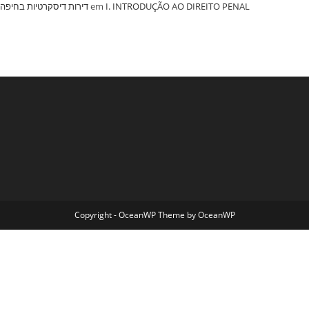
‏דירות דיסקרטיות בחיפה
em
I. INTRODUÇÃO AO DIREITO PENAL
Copyright - OceanWP Theme by OceanWP