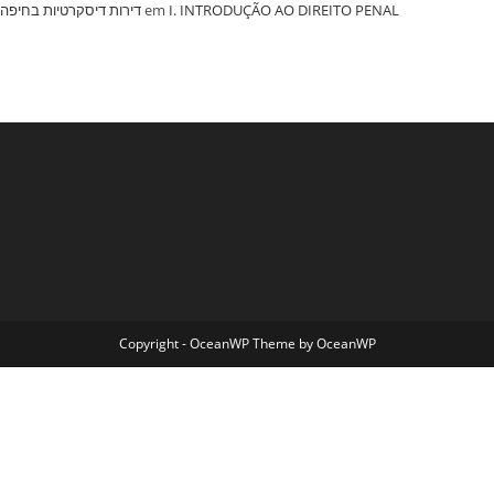
‏דירות דיסקרטיות בחיפה
em
I. INTRODUÇÃO AO DIREITO PENAL
Copyright - OceanWP Theme by OceanWP