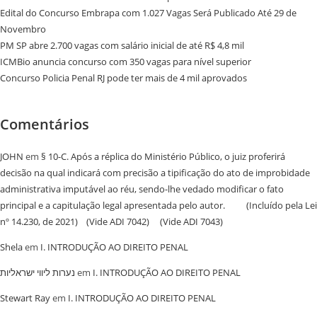
Edital do Concurso Embrapa com 1.027 Vagas Será Publicado Até 29 de
Novembro
PM SP abre 2.700 vagas com salário inicial de até R$ 4,8 mil
ICMBio anuncia concurso com 350 vagas para nível superior
Concurso Policia Penal RJ pode ter mais de 4 mil aprovados
Comentários
JOHN
em
§ 10-C. Após a réplica do Ministério Público, o juiz proferirá
decisão na qual indicará com precisão a tipificação do ato de improbidade
administrativa imputável ao réu, sendo-lhe vedado modificar o fato
principal e a capitulação legal apresentada pelo autor. (Incluído pela Lei
nº 14.230, de 2021) (Vide ADI 7042) (Vide ADI 7043)
Shela
em
I. INTRODUÇÃO AO DIREITO PENAL
נערות ליווי ישראליות
em
I. INTRODUÇÃO AO DIREITO PENAL
Stewart Ray
em
I. INTRODUÇÃO AO DIREITO PENAL