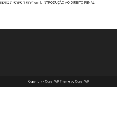
‏דירות דיסקרטיות בחיפה
em
I. INTRODUÇÃO AO DIREITO PENAL
Copyright - OceanWP Theme by OceanWP