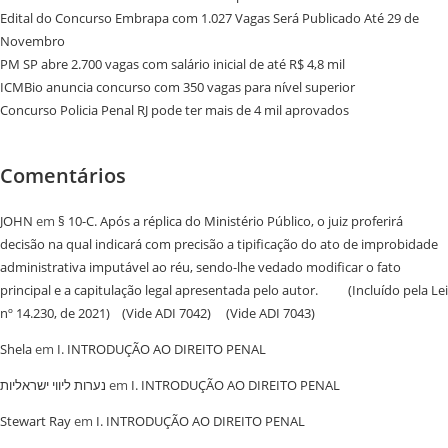
Edital do Concurso Embrapa com 1.027 Vagas Será Publicado Até 29 de
Novembro
PM SP abre 2.700 vagas com salário inicial de até R$ 4,8 mil
ICMBio anuncia concurso com 350 vagas para nível superior
Concurso Policia Penal RJ pode ter mais de 4 mil aprovados
Comentários
JOHN
em
§ 10-C. Após a réplica do Ministério Público, o juiz proferirá
decisão na qual indicará com precisão a tipificação do ato de improbidade
administrativa imputável ao réu, sendo-lhe vedado modificar o fato
principal e a capitulação legal apresentada pelo autor. (Incluído pela Lei
nº 14.230, de 2021) (Vide ADI 7042) (Vide ADI 7043)
Shela
em
I. INTRODUÇÃO AO DIREITO PENAL
נערות ליווי ישראליות
em
I. INTRODUÇÃO AO DIREITO PENAL
Stewart Ray
em
I. INTRODUÇÃO AO DIREITO PENAL