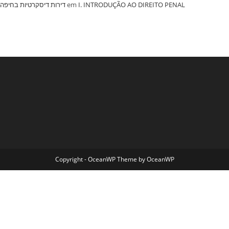
‏דירות דיסקרטיות בחיפה
em
I. INTRODUÇÃO AO DIREITO PENAL
Copyright - OceanWP Theme by OceanWP