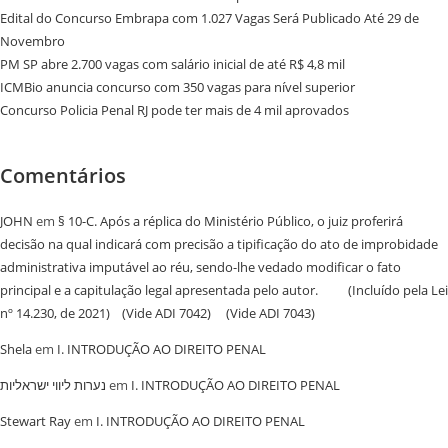
Edital do Concurso Embrapa com 1.027 Vagas Será Publicado Até 29 de
Novembro
PM SP abre 2.700 vagas com salário inicial de até R$ 4,8 mil
ICMBio anuncia concurso com 350 vagas para nível superior
Concurso Policia Penal RJ pode ter mais de 4 mil aprovados
Comentários
JOHN
em
§ 10-C. Após a réplica do Ministério Público, o juiz proferirá
decisão na qual indicará com precisão a tipificação do ato de improbidade
administrativa imputável ao réu, sendo-lhe vedado modificar o fato
principal e a capitulação legal apresentada pelo autor. (Incluído pela Lei
nº 14.230, de 2021) (Vide ADI 7042) (Vide ADI 7043)
Shela
em
I. INTRODUÇÃO AO DIREITO PENAL
נערות ליווי ישראליות
em
I. INTRODUÇÃO AO DIREITO PENAL
Stewart Ray
em
I. INTRODUÇÃO AO DIREITO PENAL