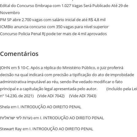
Edital do Concurso Embrapa com 1.027 Vagas Será Publicado Até 29 de
Novembro
PM SP abre 2.700 vagas com salário inicial de até R$ 4,8 mil
ICMBio anuncia concurso com 350 vagas para nível superior
Concurso Policia Penal RJ pode ter mais de 4 mil aprovados
Comentários
JOHN
em
§ 10-C. Após a réplica do Ministério Público, o juiz proferirá
decisão na qual indicará com precisão a tipificação do ato de improbidade
administrativa imputável ao réu, sendo-lhe vedado modificar o fato
principal e a capitulação legal apresentada pelo autor. (Incluído pela Lei
nº 14.230, de 2021) (Vide ADI 7042) (Vide ADI 7043)
Shela
em
I. INTRODUÇÃO AO DIREITO PENAL
נערות ליווי ישראליות
em
I. INTRODUÇÃO AO DIREITO PENAL
Stewart Ray
em
I. INTRODUÇÃO AO DIREITO PENAL