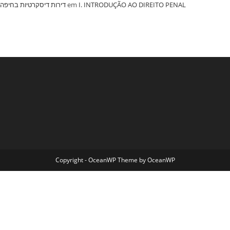
‏דירות דיסקרטיות בחיפה
em
I. INTRODUÇÃO AO DIREITO PENAL
Copyright - OceanWP Theme by OceanWP