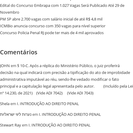
Edital do Concurso Embrapa com 1.027 Vagas Será Publicado Até 29 de
Novembro
PM SP abre 2.700 vagas com salário inicial de até R$ 4,8 mil
ICMBio anuncia concurso com 350 vagas para nível superior
Concurso Policia Penal RJ pode ter mais de 4 mil aprovados
Comentários
JOHN
em
§ 10-C. Após a réplica do Ministério Público, o juiz proferirá
decisão na qual indicará com precisão a tipificação do ato de improbidade
administrativa imputável ao réu, sendo-lhe vedado modificar o fato
principal e a capitulação legal apresentada pelo autor. (Incluído pela Lei
nº 14.230, de 2021) (Vide ADI 7042) (Vide ADI 7043)
Shela
em
I. INTRODUÇÃO AO DIREITO PENAL
נערות ליווי ישראליות
em
I. INTRODUÇÃO AO DIREITO PENAL
Stewart Ray
em
I. INTRODUÇÃO AO DIREITO PENAL