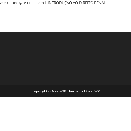
‏דירות דיסקרטיות בחיפה
em
I. INTRODUÇÃO AO DIREITO PENAL
Copyright - OceanWP Theme by OceanWP