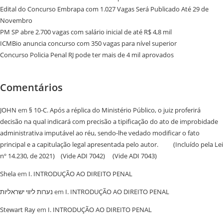
Edital do Concurso Embrapa com 1.027 Vagas Será Publicado Até 29 de
Novembro
PM SP abre 2.700 vagas com salário inicial de até R$ 4,8 mil
ICMBio anuncia concurso com 350 vagas para nível superior
Concurso Policia Penal RJ pode ter mais de 4 mil aprovados
Comentários
JOHN
em
§ 10-C. Após a réplica do Ministério Público, o juiz proferirá
decisão na qual indicará com precisão a tipificação do ato de improbidade
administrativa imputável ao réu, sendo-lhe vedado modificar o fato
principal e a capitulação legal apresentada pelo autor. (Incluído pela Lei
nº 14.230, de 2021) (Vide ADI 7042) (Vide ADI 7043)
Shela
em
I. INTRODUÇÃO AO DIREITO PENAL
נערות ליווי ישראליות
em
I. INTRODUÇÃO AO DIREITO PENAL
Stewart Ray
em
I. INTRODUÇÃO AO DIREITO PENAL