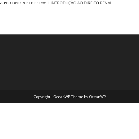
‏דירות דיסקרטיות בחיפה
em
I. INTRODUÇÃO AO DIREITO PENAL
Copyright - OceanWP Theme by OceanWP