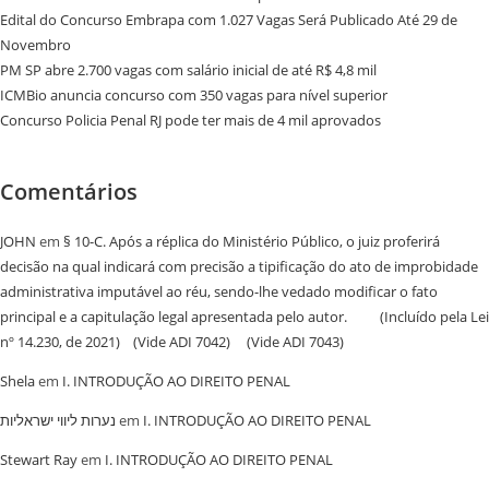
Edital do Concurso Embrapa com 1.027 Vagas Será Publicado Até 29 de
Novembro
PM SP abre 2.700 vagas com salário inicial de até R$ 4,8 mil
ICMBio anuncia concurso com 350 vagas para nível superior
Concurso Policia Penal RJ pode ter mais de 4 mil aprovados
Comentários
JOHN
em
§ 10-C. Após a réplica do Ministério Público, o juiz proferirá
decisão na qual indicará com precisão a tipificação do ato de improbidade
administrativa imputável ao réu, sendo-lhe vedado modificar o fato
principal e a capitulação legal apresentada pelo autor. (Incluído pela Lei
nº 14.230, de 2021) (Vide ADI 7042) (Vide ADI 7043)
Shela
em
I. INTRODUÇÃO AO DIREITO PENAL
נערות ליווי ישראליות
em
I. INTRODUÇÃO AO DIREITO PENAL
Stewart Ray
em
I. INTRODUÇÃO AO DIREITO PENAL