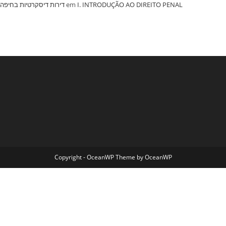
‏דירות דיסקרטיות בחיפה
em
I. INTRODUÇÃO AO DIREITO PENAL
Copyright - OceanWP Theme by OceanWP