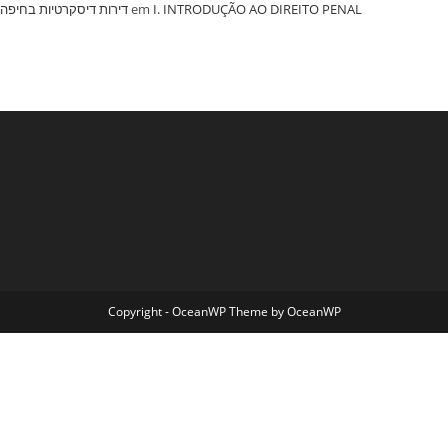
‏דירות דיסקרטיות בחיפה
em
I. INTRODUÇÃO AO DIREITO PENAL
Copyright - OceanWP Theme by OceanWP