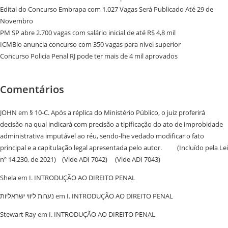
Edital do Concurso Embrapa com 1.027 Vagas Será Publicado Até 29 de
Novembro
PM SP abre 2.700 vagas com salário inicial de até R$ 4,8 mil
ICMBio anuncia concurso com 350 vagas para nível superior
Concurso Policia Penal RJ pode ter mais de 4 mil aprovados
Comentários
JOHN
em
§ 10-C. Após a réplica do Ministério Público, o juiz proferirá
decisão na qual indicará com precisão a tipificação do ato de improbidade
administrativa imputável ao réu, sendo-lhe vedado modificar o fato
principal e a capitulação legal apresentada pelo autor. (Incluído pela Lei
nº 14.230, de 2021) (Vide ADI 7042) (Vide ADI 7043)
Shela
em
I. INTRODUÇÃO AO DIREITO PENAL
נערות ליווי ישראליות
em
I. INTRODUÇÃO AO DIREITO PENAL
Stewart Ray
em
I. INTRODUÇÃO AO DIREITO PENAL