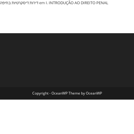
‏דירות דיסקרטיות בחיפה
em
I. INTRODUÇÃO AO DIREITO PENAL
Copyright - OceanWP Theme by OceanWP