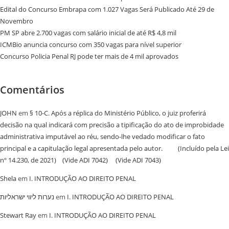
Edital do Concurso Embrapa com 1.027 Vagas Será Publicado Até 29 de
Novembro
PM SP abre 2.700 vagas com salário inicial de até R$ 4,8 mil
ICMBio anuncia concurso com 350 vagas para nível superior
Concurso Policia Penal RJ pode ter mais de 4 mil aprovados
Comentários
JOHN
em
§ 10-C. Após a réplica do Ministério Público, o juiz proferirá
decisão na qual indicará com precisão a tipificação do ato de improbidade
administrativa imputável ao réu, sendo-lhe vedado modificar o fato
principal e a capitulação legal apresentada pelo autor. (Incluído pela Lei
nº 14.230, de 2021) (Vide ADI 7042) (Vide ADI 7043)
Shela
em
I. INTRODUÇÃO AO DIREITO PENAL
נערות ליווי ישראליות
em
I. INTRODUÇÃO AO DIREITO PENAL
Stewart Ray
em
I. INTRODUÇÃO AO DIREITO PENAL