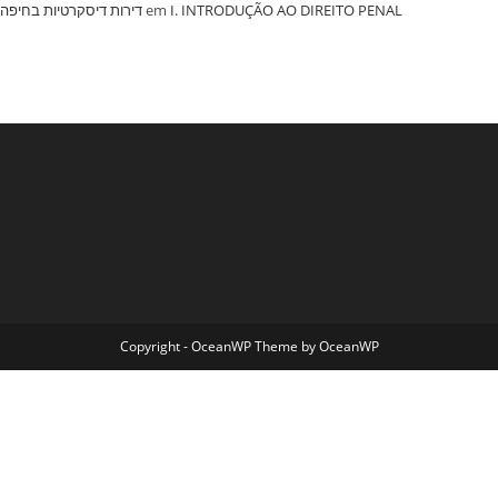
‏דירות דיסקרטיות בחיפה
em
I. INTRODUÇÃO AO DIREITO PENAL
Copyright - OceanWP Theme by OceanWP