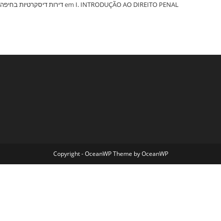
‏דירות דיסקרטיות בחיפה
em
I. INTRODUÇÃO AO DIREITO PENAL
Copyright - OceanWP Theme by OceanWP