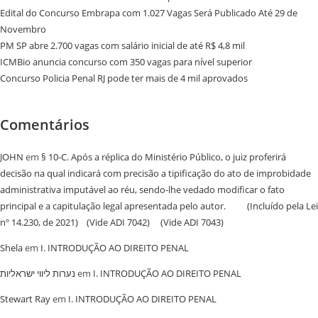
Edital do Concurso Embrapa com 1.027 Vagas Será Publicado Até 29 de
Novembro
PM SP abre 2.700 vagas com salário inicial de até R$ 4,8 mil
ICMBio anuncia concurso com 350 vagas para nível superior
Concurso Policia Penal RJ pode ter mais de 4 mil aprovados
Comentários
JOHN
em
§ 10-C. Após a réplica do Ministério Público, o juiz proferirá
decisão na qual indicará com precisão a tipificação do ato de improbidade
administrativa imputável ao réu, sendo-lhe vedado modificar o fato
principal e a capitulação legal apresentada pelo autor. (Incluído pela Lei
nº 14.230, de 2021) (Vide ADI 7042) (Vide ADI 7043)
Shela
em
I. INTRODUÇÃO AO DIREITO PENAL
נערות ליווי ישראליות
em
I. INTRODUÇÃO AO DIREITO PENAL
Stewart Ray
em
I. INTRODUÇÃO AO DIREITO PENAL