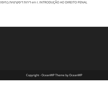
‏דירות דיסקרטיות בחיפה
em
I. INTRODUÇÃO AO DIREITO PENAL
Copyright - OceanWP Theme by OceanWP