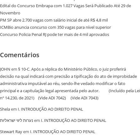
Edital do Concurso Embrapa com 1.027 Vagas Será Publicado Até 29 de
Novembro
PM SP abre 2.700 vagas com salário inicial de até R$ 4,8 mil
ICMBio anuncia concurso com 350 vagas para nível superior
Concurso Policia Penal RJ pode ter mais de 4 mil aprovados
Comentários
JOHN
em
§ 10-C. Após a réplica do Ministério Público, o juiz proferirá
decisão na qual indicará com precisão a tipificação do ato de improbidade
administrativa imputável ao réu, sendo-lhe vedado modificar o fato
principal e a capitulação legal apresentada pelo autor. (Incluído pela Lei
nº 14.230, de 2021) (Vide ADI 7042) (Vide ADI 7043)
Shela
em
I. INTRODUÇÃO AO DIREITO PENAL
נערות ליווי ישראליות
em
I. INTRODUÇÃO AO DIREITO PENAL
Stewart Ray
em
I. INTRODUÇÃO AO DIREITO PENAL