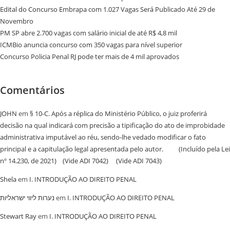
Edital do Concurso Embrapa com 1.027 Vagas Será Publicado Até 29 de
Novembro
PM SP abre 2.700 vagas com salário inicial de até R$ 4,8 mil
ICMBio anuncia concurso com 350 vagas para nível superior
Concurso Policia Penal RJ pode ter mais de 4 mil aprovados
Comentários
JOHN
em
§ 10-C. Após a réplica do Ministério Público, o juiz proferirá
decisão na qual indicará com precisão a tipificação do ato de improbidade
administrativa imputável ao réu, sendo-lhe vedado modificar o fato
principal e a capitulação legal apresentada pelo autor. (Incluído pela Lei
nº 14.230, de 2021) (Vide ADI 7042) (Vide ADI 7043)
Shela
em
I. INTRODUÇÃO AO DIREITO PENAL
נערות ליווי ישראליות
em
I. INTRODUÇÃO AO DIREITO PENAL
Stewart Ray
em
I. INTRODUÇÃO AO DIREITO PENAL