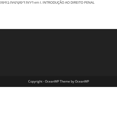
‏דירות דיסקרטיות בחיפה
em
I. INTRODUÇÃO AO DIREITO PENAL
Copyright - OceanWP Theme by OceanWP