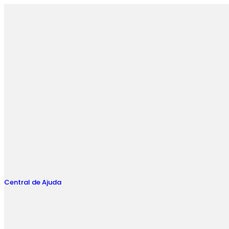
Ir
para
o
conteúdo
Central de Ajuda