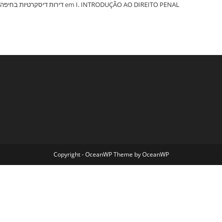
‏דירות דיסקרטיות בחיפה
em
I. INTRODUÇÃO AO DIREITO PENAL
Copyright - OceanWP Theme by OceanWP