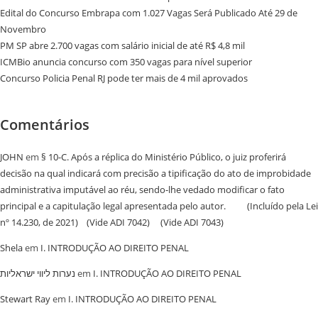
Edital do Concurso Embrapa com 1.027 Vagas Será Publicado Até 29 de
Novembro
PM SP abre 2.700 vagas com salário inicial de até R$ 4,8 mil
ICMBio anuncia concurso com 350 vagas para nível superior
Concurso Policia Penal RJ pode ter mais de 4 mil aprovados
Comentários
JOHN
em
§ 10-C. Após a réplica do Ministério Público, o juiz proferirá
decisão na qual indicará com precisão a tipificação do ato de improbidade
administrativa imputável ao réu, sendo-lhe vedado modificar o fato
principal e a capitulação legal apresentada pelo autor. (Incluído pela Lei
nº 14.230, de 2021) (Vide ADI 7042) (Vide ADI 7043)
Shela
em
I. INTRODUÇÃO AO DIREITO PENAL
נערות ליווי ישראליות
em
I. INTRODUÇÃO AO DIREITO PENAL
Stewart Ray
em
I. INTRODUÇÃO AO DIREITO PENAL