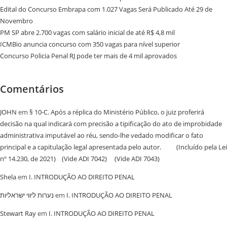
Edital do Concurso Embrapa com 1.027 Vagas Será Publicado Até 29 de
Novembro
PM SP abre 2.700 vagas com salário inicial de até R$ 4,8 mil
ICMBio anuncia concurso com 350 vagas para nível superior
Concurso Policia Penal RJ pode ter mais de 4 mil aprovados
Comentários
JOHN
em
§ 10-C. Após a réplica do Ministério Público, o juiz proferirá
decisão na qual indicará com precisão a tipificação do ato de improbidade
administrativa imputável ao réu, sendo-lhe vedado modificar o fato
principal e a capitulação legal apresentada pelo autor. (Incluído pela Lei
nº 14.230, de 2021) (Vide ADI 7042) (Vide ADI 7043)
Shela
em
I. INTRODUÇÃO AO DIREITO PENAL
נערות ליווי ישראליות
em
I. INTRODUÇÃO AO DIREITO PENAL
Stewart Ray
em
I. INTRODUÇÃO AO DIREITO PENAL