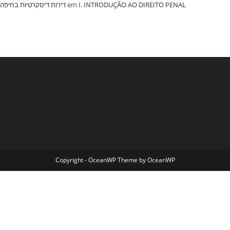
‏דירות דיסקרטיות בחיפה
em
I. INTRODUÇÃO AO DIREITO PENAL
Copyright - OceanWP Theme by OceanWP