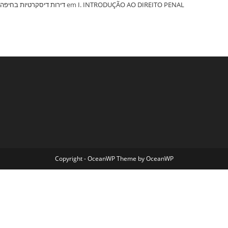
‏דירות דיסקרטיות בחיפה
em
I. INTRODUÇÃO AO DIREITO PENAL
Copyright - OceanWP Theme by OceanWP