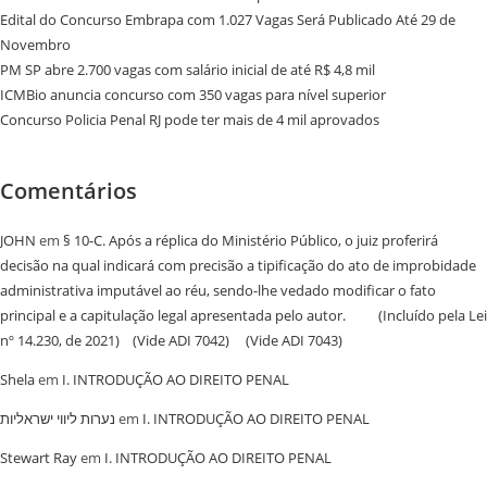
Edital do Concurso Embrapa com 1.027 Vagas Será Publicado Até 29 de
Novembro
PM SP abre 2.700 vagas com salário inicial de até R$ 4,8 mil
ICMBio anuncia concurso com 350 vagas para nível superior
Concurso Policia Penal RJ pode ter mais de 4 mil aprovados
Comentários
JOHN
em
§ 10-C. Após a réplica do Ministério Público, o juiz proferirá
decisão na qual indicará com precisão a tipificação do ato de improbidade
administrativa imputável ao réu, sendo-lhe vedado modificar o fato
principal e a capitulação legal apresentada pelo autor. (Incluído pela Lei
nº 14.230, de 2021) (Vide ADI 7042) (Vide ADI 7043)
Shela
em
I. INTRODUÇÃO AO DIREITO PENAL
נערות ליווי ישראליות
em
I. INTRODUÇÃO AO DIREITO PENAL
Stewart Ray
em
I. INTRODUÇÃO AO DIREITO PENAL