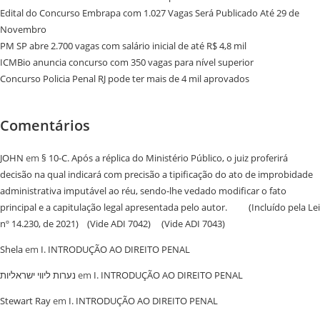
Edital do Concurso Embrapa com 1.027 Vagas Será Publicado Até 29 de
Novembro
PM SP abre 2.700 vagas com salário inicial de até R$ 4,8 mil
ICMBio anuncia concurso com 350 vagas para nível superior
Concurso Policia Penal RJ pode ter mais de 4 mil aprovados
Comentários
JOHN
em
§ 10-C. Após a réplica do Ministério Público, o juiz proferirá
decisão na qual indicará com precisão a tipificação do ato de improbidade
administrativa imputável ao réu, sendo-lhe vedado modificar o fato
principal e a capitulação legal apresentada pelo autor. (Incluído pela Lei
nº 14.230, de 2021) (Vide ADI 7042) (Vide ADI 7043)
Shela
em
I. INTRODUÇÃO AO DIREITO PENAL
נערות ליווי ישראליות
em
I. INTRODUÇÃO AO DIREITO PENAL
Stewart Ray
em
I. INTRODUÇÃO AO DIREITO PENAL