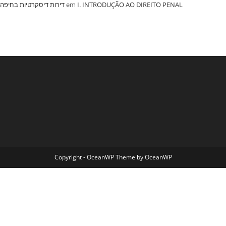
‏דירות דיסקרטיות בחיפה
em
I. INTRODUÇÃO AO DIREITO PENAL
Copyright - OceanWP Theme by OceanWP